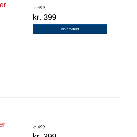
mer
kr. 499
kr. 399
Vis produkt
er
kr. 499
kr. 399