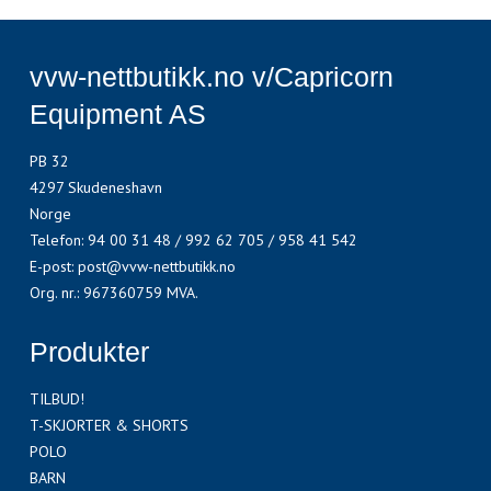
vvw-nettbutikk.no v/Capricorn
Equipment AS
PB 32
4297 Skudeneshavn
Norge
Telefon
:
94 00 31 48 / 992 62 705 / 958 41 542
E-post
:
post@vvw-nettbutikk.no
Org. nr.
:
967360759 MVA.
Produkter
TILBUD!
T-SKJORTER & SHORTS
POLO
BARN