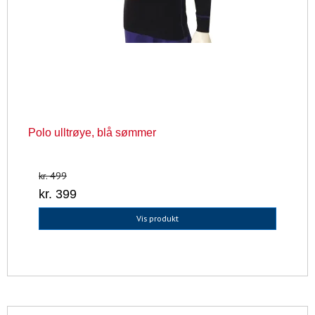
Polo ulltrøye, blå sømmer
kr. 499
kr. 399
Vis produkt