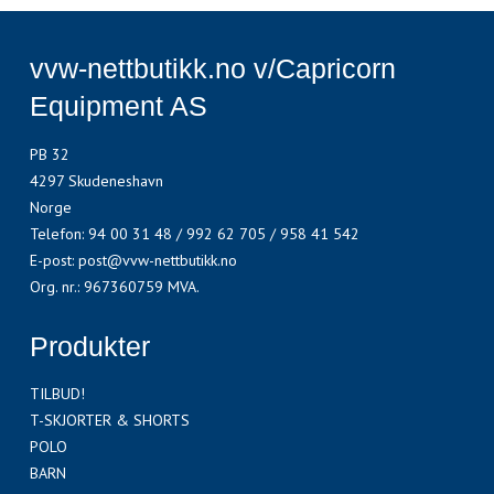
vvw-nettbutikk.no v/Capricorn
Equipment AS
PB 32
4297 Skudeneshavn
Norge
Telefon
:
94 00 31 48 / 992 62 705 / 958 41 542
E-post
:
post@vvw-nettbutikk.no
Org. nr.
:
967360759 MVA.
Produkter
TILBUD!
T-SKJORTER & SHORTS
POLO
BARN